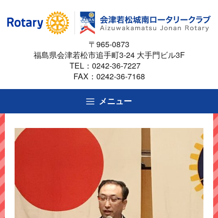
コ
ン
テ
〒965-0873
ン
福島県会津若松市追手町3-24 大手門ビル3F
ツ
TEL：
0242-36-7227
へ
FAX：0242-36-7168
ス
キ
メニュー
ッ
プ