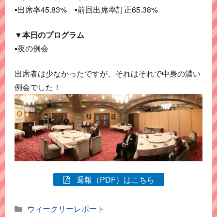
▪出席率45.83% ▪前回出席率訂正65.38%
▼本日のプログラム
▪夜の例会
出席者は少なかったですが、それはそれで中身の濃い
例会でした！
週報（PDF）はこちら
カ
ウィークリーレポート