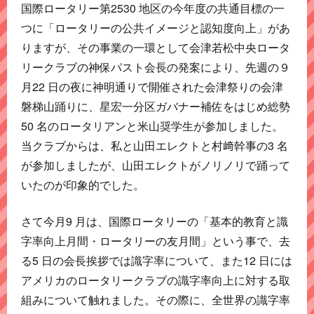
国際ロータリー第2530 地区の今年度の共通目標の一
つに「ロータリーの公共イメージと認知度向上」があ
りますが、その事業の一環として会津若松中央ロータ
リークラブの神保パスト会長の発案により、先週の９
月22 日の夜に神明通りで開催された会津祭りの会津
磐梯山踊りに、星宏一分区ガバナー補佐をはじめ総勢
50 名のロータリアンと米山奨学生が参加しました。
当クラブからは、私と山田エレクトと村﨑幹事の3 名
が参加しましたが、山田エレクトがノリノリで踊って
いたのが印象的でした。
さて今月9 月は、国際ロータリーの「基本的教育と識
字率向上月間・ロータリーの友月間」という事で、去
る5 日の会長挨拶では識字率について、また12 日には
アメリカのロータリークラブの識字率向上に対する取
組みについて触れました。その際に、全世界の識字率