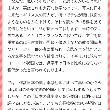
「なんだ。低いじゃないか。」と思う方がいると思い
ますが、実はこれも大変な数字なのです。幕末に日本
に来たイギリス人の商人が、街中で子供が腰に帳面の
ようなものをぶら下げて、それを読んでいる姿を見て
驚愕したという、話が伝わっております。当時の文明
国である、イギリス・フランスにおいては、文字を使
用するのは王侯貴族か司祭・修道士などの教会関係者
などと、ごく一部の者に限られ、庶民が本を読むどこ
ろか文字を読むという習慣は無く、イギリスに限らず
ヨーロッパ諸国では、識字率は日本と比較にならない
程低かったと言われております。
では、何故日本の識字率は他国に比べて高いのか？今
日は5 日の会長挨拶の続編としてお話しするつもりで
したが、この「日本の識字率が高い要因」は調べれば
調べるほど奥が深く、とても会長挨拶の短い時間では
話しきれない事に途中で気が付きました。キーワード