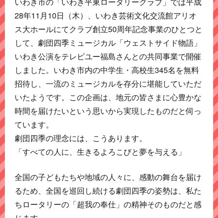
いわき市の「いわき平東ロータリークラブ」では平成
28年11月10日（木）、いわき芸術文化交流館アリオ
ス大ホールにてクラブ創立50周年記念事業のひとつと
して、劇団四季ミュージカル「ウェストサイド物語」
いわき公演をテレビユー福島さんとの共同事業で開催
しました。いわき市内の中学生・高校生345名を無料
招待し、一流のミュージカルを存分に堪能していただ
いたようです。この企画は、地元の皆さまに心豊かな
時間を届けたいという思いから実現したものだと伺っ
ています。
劇団四季の理念には、こうあります。
「すべての人に、生きるよろこびと夢を与える」
全国の子どもたちや地域の人々に、感動の舞台を届け
るため、全国を巡回し続ける劇団四季の姿勢は、私た
ちロータリーの「超我の奉仕」の精神そのものだと感
じます。