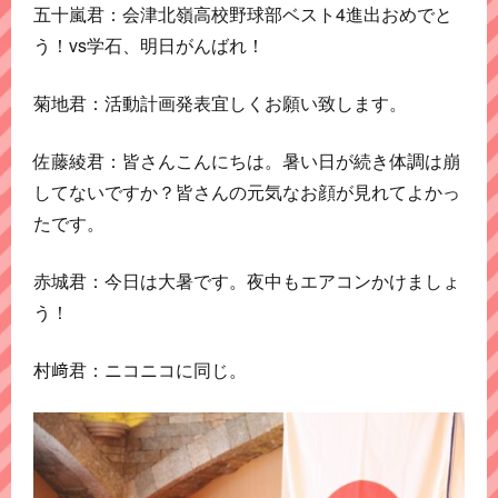
五十嵐君：会津北嶺高校野球部ベスト4進出おめでと
う！vs学石、明日がんばれ！
菊地君：活動計画発表宜しくお願い致します。
佐藤綾君：皆さんこんにちは。暑い日が続き体調は崩
してないですか？皆さんの元気なお顔が見れてよかっ
たです。
赤城君：今日は大暑です。夜中もエアコンかけましょ
う！
村﨑君：ニコニコに同じ。