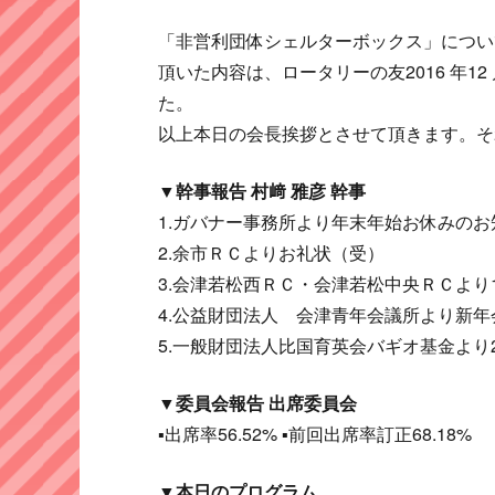
「非営利団体シェルターボックス」につい
頂いた内容は、ロータリーの友2016 年
た。
以上本日の会長挨拶とさせて頂きます。そ
▼幹事報告 村﨑 雅彦 幹事
1.ガバナー事務所より年末年始お休みの
2.余市ＲＣよりお礼状（受）
3.会津若松西ＲＣ・会津若松中央ＲＣより
4.公益財団法人 会津青年会議所より新
5.一般財団法人比国育英会バギオ基金より
▼委員会報告 出席委員会
▪出席率56.52% ▪前回出席率訂正68.18%
▼本日のプログラム