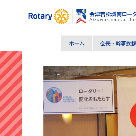
コ
ン
テ
ン
ツ
ホーム
会長・幹事挨
へ
ス
キ
ッ
プ