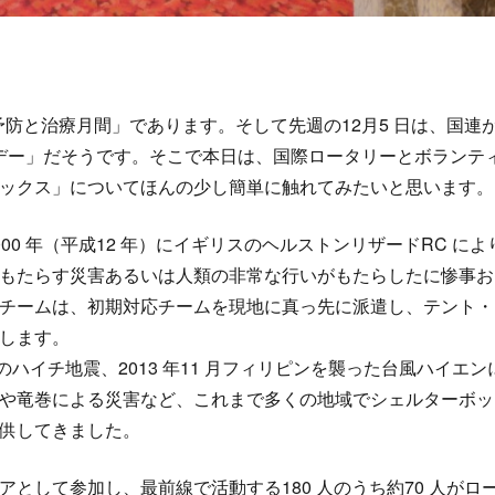
予防と治療月間」であります。そして先週の12月5 日は、国連
・デー」だそうです。そこで本日は、国際ロータリーとボランテ
ックス」についてほんの少し簡単に触れてみたいと思います。
0 年（平成12 年）にイギリスのヘルストンリザードRC によ
もたらす災害あるいは人類の非常な行いがもたらしたに惨事お
チームは、初期対応チームを現地に真っ先に派遣し、テント・
供します。
年のハイチ地震、2013 年11 月フィリピンを襲った台風ハイエン
や竜巻による災害など、これまで多くの地域でシェルターボッ
供してきました。
として参加し、最前線で活動する180 人のうち約70 人がロ