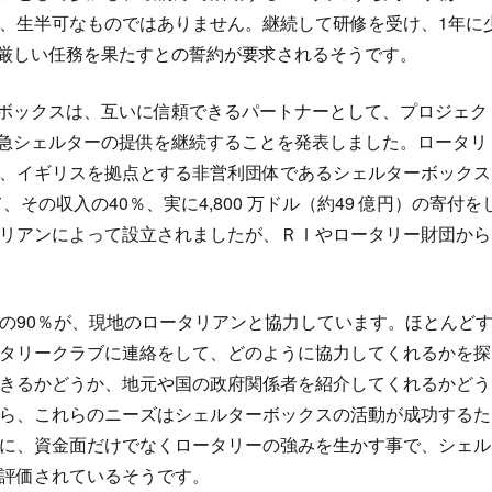
、生半可なものではありません。継続して研修を受け、1年に
う厳しい任務を果たすとの誓約が要求されるそうです。
ターボックスは、互いに信頼できるパートナーとして、プロジェク
緊急シェルターの提供を継続することを発表しました。ロータリ
、イギリスを拠点とする非営利団体であるシェルターボックス
いて、その収入の40％、実に4,800 万ドル（約49 億円）の寄付を
リアンによって設立されましたが、ＲＩやロータリー財団から
の90％が、現地のロータリアンと協力しています。ほとんど
タリークラブに連絡をして、どのように協力してくれるかを探
きるかどうか、地元や国の政府関係者を紹介してくれるかどう
ら、これらのニーズはシェルターボックスの活動が成功するた
に、資金面だけでなくロータリーの強みを生かす事で、シェル
評価されているそうです。