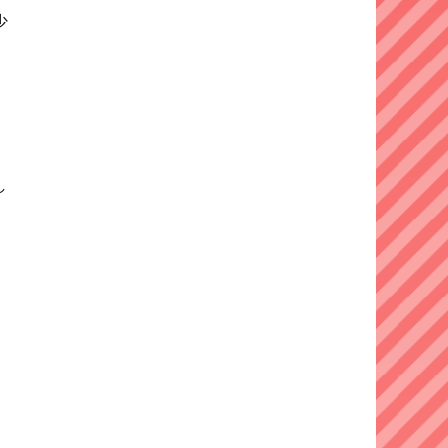
少
し
す