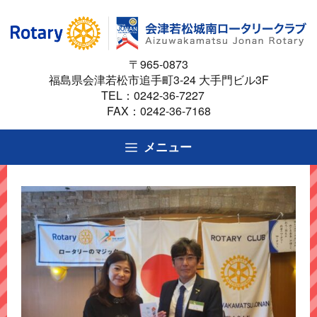
コ
ン
テ
〒965-0873
ン
福島県会津若松市追手町3-24 大手門ビル3F
ツ
TEL：
0242-36-7227
へ
FAX：0242-36-7168
ス
キ
メニュー
ッ
プ