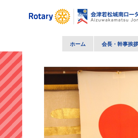
コ
ン
テ
ン
ツ
ホーム
会長・幹事挨
へ
ス
キ
ッ
プ