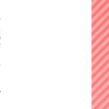
し
と
不
て
さ
る