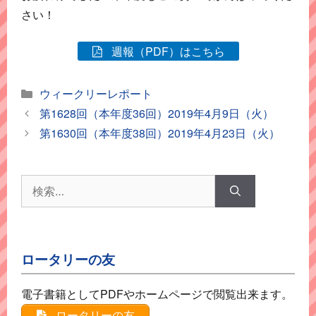
さい！
週報（PDF）はこちら
カ
ウィークリーレポート
テ
第1628回（本年度36回）2019年4月9日（火）
ゴ
第1630回（本年度38回）2019年4月23日（火）
リ
ー
検
索:
ロータリーの友
電子書籍としてPDFやホームページで閲覧出来ます。
ロータリーの友