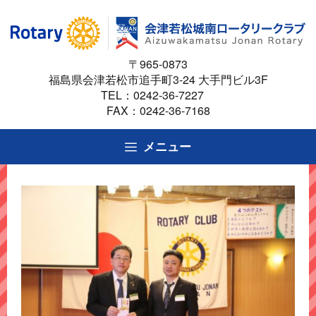
コ
ン
テ
〒965-0873
ン
福島県会津若松市追手町3-24 大手門ビル3F
ツ
TEL：
0242-36-7227
へ
FAX：0242-36-7168
ス
キ
メニュー
ッ
プ