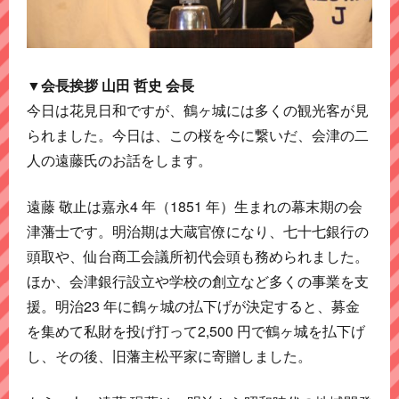
▼会長挨拶 山田 哲史 会長
今日は花見日和ですが、鶴ヶ城には多くの観光客が見
られました。今日は、この桜を今に繋いだ、会津の二
人の遠藤氏のお話をします。
遠藤 敬止は嘉永4 年（1851 年）生まれの幕末期の会
津藩士です。明治期は大蔵官僚になり、七十七銀行の
頭取や、仙台商工会議所初代会頭も務められました。
ほか、会津銀行設立や学校の創立など多くの事業を支
援。明治23 年に鶴ヶ城の払下げが決定すると、募金
を集めて私財を投げ打って2,500 円で鶴ヶ城を払下げ
し、その後、旧藩主松平家に寄贈しました。