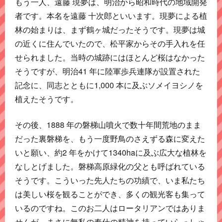
もう一人、遠藤 現夢は、明治から昭和時代の地域開発
者です。本名を遠藤 十次郎といいます。現夢による植
林の始まりは、まず鶴ヶ城だったそうです。現夢は城
の近くに住んでいたので、松平家からその手入れを任
せられました。当時の城跡にはほとんど桜はなかった
そうですが、明治41 年に陸軍歩兵連隊が設置された
記念に、同志とともに1,000 本に及ぶソメイヨシノを
植えたそうです。
その後、1888 年の磐梯山噴火で数十年間荒地のまま
だった裏磐梯を、もう一度野鳥のさえずる森に変えた
いと願い、約2 年をかけて1340haに及ぶ広大な植林を
なしとげました。磐梯高原緑化の父とも呼ばれている
そうです。こういった先人たちの功績で、いま私たち
は美しい桜を観ることができ、多くの観光客も集って
いるのですね。このお二人はロータリアンではありま
せんが、まさに無私の奉仕の精神を持っていらっしゃ