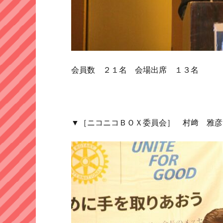
会員数 ２１名 会場出席 １３名
▼［ニコニコＢＯＸ委員会］ 村﨑 雅彦