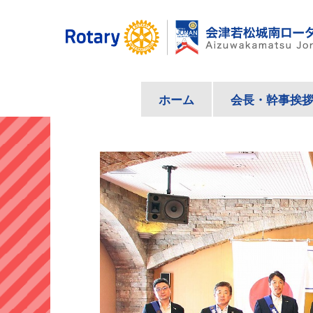
コ
ン
テ
ン
ツ
ホーム
会長・幹事挨
へ
ス
キ
ッ
プ