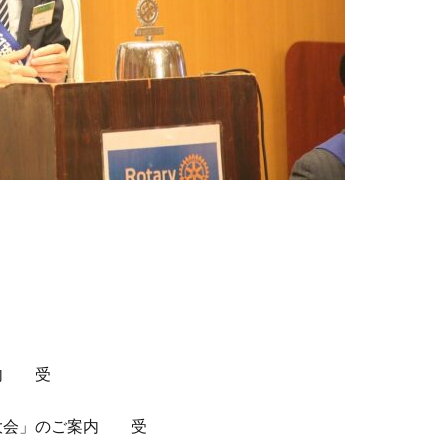
内 受
大会」のご案内 受