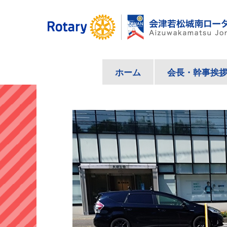
コ
ン
テ
ン
ツ
ホーム
会長・幹事挨
へ
ス
キ
ッ
プ