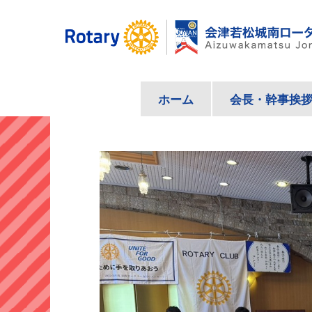
コ
ン
テ
ン
ツ
ホーム
会長・幹事挨
へ
ス
キ
ッ
プ