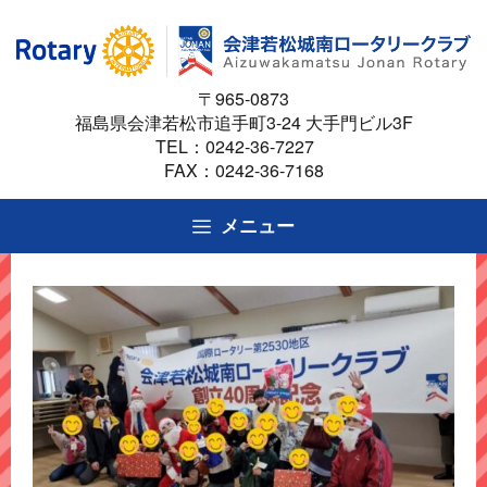
コ
ン
テ
〒965-0873
ン
福島県会津若松市追手町3-24 大手門ビル3F
ツ
TEL：
0242-36-7227
へ
FAX：0242-36-7168
ス
キ
メニュー
ッ
プ