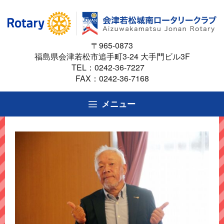
コ
ン
テ
〒965-0873
ン
福島県会津若松市追手町3-24 大手門ビル3F
ツ
TEL：
0242-36-7227
へ
FAX：0242-36-7168
ス
キ
メニュー
ッ
プ