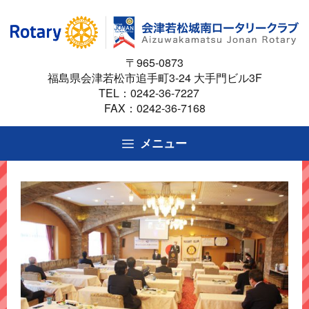
コ
ン
テ
〒965-0873
ン
福島県会津若松市追手町3-24 大手門ビル3F
ツ
TEL：
0242-36-7227
へ
FAX：0242-36-7168
ス
キ
メニュー
ッ
プ