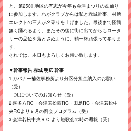
と、第2530 地区の有志が今年も会津まつりの盆踊り
に参加します。わがクラブからは私と赤城幹事、村﨑
エレクトの三人が名乗りを上げました。最後まで怪我
無く踊れるよう、またその後に街に出てからもロータ
リーの品位を落とさぬように、精一杯頑張って参りま
す。
それでは、本日もよろしくお願い致します。
▼幹事報告 赤城 明広 幹事
1.ガバナー補佐事務所より分区分担金納入のお願い
（受）
DLについてのお知らせ（受）
2.喜多方RC・会津若松西RC・田島RC・会津若松中
央RCより９月の例会プログラム（受）
3.会津若松中央ＲＣ より短歌会の時の週報（受）