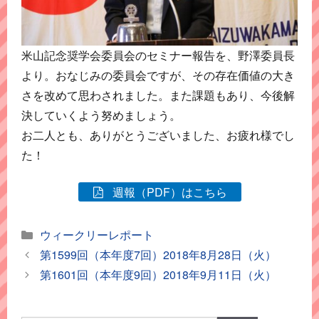
米山記念奨学会委員会のセミナー報告を、野澤委員長
より。おなじみの委員会ですが、その存在価値の大き
さを改めて思わされました。また課題もあり、今後解
決していくよう努めましょう。
お二人とも、ありがとうございました、お疲れ様でし
た！
週報（PDF）はこちら
カ
ウィークリーレポート
テ
第1599回（本年度7回）2018年8月28日（火）
ゴ
第1601回（本年度9回）2018年9月11日（火）
リ
ー