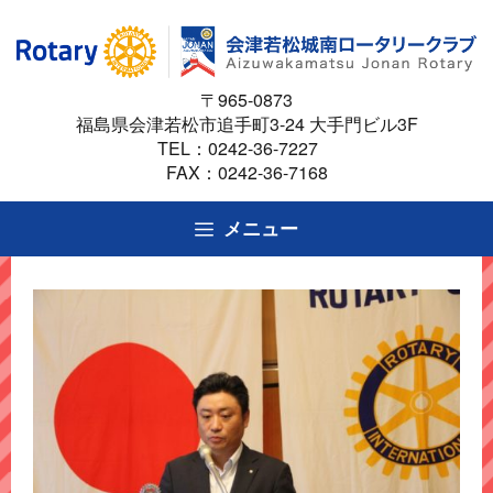
コ
ン
テ
〒965-0873
ン
福島県会津若松市追手町3-24 大手門ビル3F
ツ
TEL：
0242-36-7227
へ
FAX：0242-36-7168
ス
キ
メニュー
ッ
プ