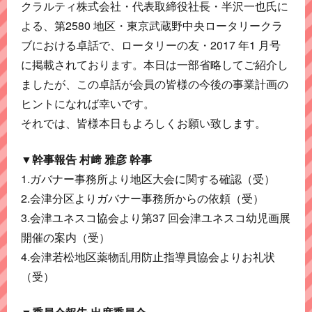
クラルティ株式会社・代表取締役社長・半沢一也氏に
よる、第2580 地区・東京武蔵野中央ロータリークラ
ブにおける卓話で、ロータリーの友・2017 年1 月号
に掲載されております。本日は一部省略してご紹介し
ましたが、この卓話が会員の皆様の今後の事業計画の
ヒントになれば幸いです。
それでは、皆様本日もよろしくお願い致します。
▼幹事報告 村﨑 雅彦 幹事
1.ガバナー事務所より地区大会に関する確認（受）
2.会津分区よりガバナー事務所からの依頼（受）
3.会津ユネスコ協会より第37 回会津ユネスコ幼児画展
開催の案内（受）
4.会津若松地区薬物乱用防止指導員協会よりお礼状
（受）