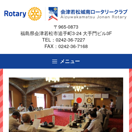
コ
ン
テ
〒965-0873
ン
福島県会津若松市追手町3-24 大手門ビル3F
ツ
TEL：
0242-36-7227
へ
FAX：0242-36-7168
ス
キ
メニュー
ッ
プ