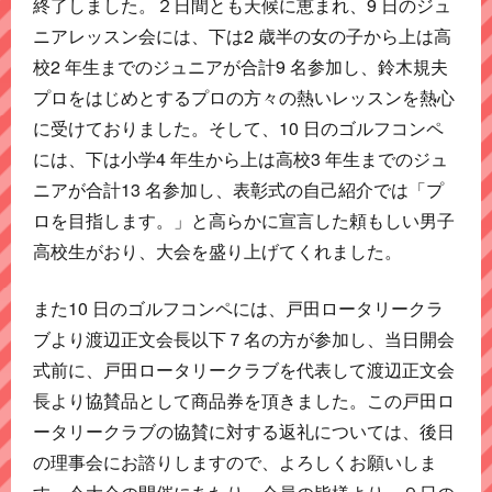
終了しました。２日間とも天候に恵まれ、9 日のジュ
ニアレッスン会には、下は2 歳半の女の子から上は高
校2 年生までのジュニアが合計9 名参加し、鈴木規夫
プロをはじめとするプロの方々の熱いレッスンを熱心
に受けておりました。そして、10 日のゴルフコンペ
には、下は小学4 年生から上は高校3 年生までのジュ
ニアが合計13 名参加し、表彰式の自己紹介では「プ
ロを目指します。」と高らかに宣言した頼もしい男子
高校生がおり、大会を盛り上げてくれました。
また10 日のゴルフコンペには、戸田ロータリークラ
ブより渡辺正文会長以下７名の方が参加し、当日開会
式前に、戸田ロータリークラブを代表して渡辺正文会
長より協賛品として商品券を頂きました。この戸田ロ
ータリークラブの協賛に対する返礼については、後日
の理事会にお諮りしますので、よろしくお願いしま