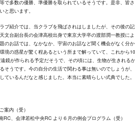
等で多数の優勝、準優勝を取られているそうです。是非、皆さ
いと思います。
ラブ紹介では、当クラブを飛ばされはしましたが、その後の記
天文台副台長の会津高校出身で東京大学卒の渡部潤一教授によ
題のお話では、なかなか、宇宙のお話など聞く機会がなく分か
環境の惑星が驚く程あるという所まで解っていて、これから1
の望遠鏡が作られる予定だそうで、その頃には、生物が生きれる
るそうです。今の自分の生活で関わる事は無いのでしょうが、
しているんだなと感じました。本当に素晴らしい式典でした。
のご案内（受）
松南RC、会津若松中央RC より６月の例会プログラム（受）