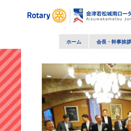
コ
ン
テ
ン
ツ
ホーム
会長・幹事挨
へ
ス
キ
ッ
プ