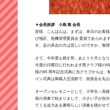
▼会長挨拶 小島 敦 会長
皆様、こんばんは。まずは、本日のお客様
び地区、危機管理委員会 委員であられます
す。足の具合の方は宜しいのですか。無理
さて、今年度も残す所、あと１ケ月となり
今度の日曜日に行われます西クラブ様の5
様の55 周年記念式典に当クラブからは、
イン式典は御蔵入交流館で、祝賀会を丸山
オープンセレモニーとして、小学生～高校
鼓の演奏で始まりまして、小さい子が自分
てくる迫力ある素晴らしい演奏を聴かせてい