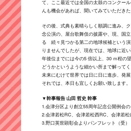
て、ここ最近では全国の太鼓のコンクール
んも機会があれば、聞いてみていただきた
その後、式典も素晴らしく順調に進み、ク
念公演の、屋台歌舞伎の披露や、現、国立
る 続々見つかる第二の地球候補という演
りませんでしたが、現在では、地球に近い
年後位までには今の5 倍以上、30 ｍ程
どうかというような細かい所まで解ってく
未来にむけて世界では日に日に進歩、発展
それでは、本日も宜しくお願い致します。
▼幹事報告 山田 哲史 幹事
1.会津分区より創立55周年記念公開例会
2.会津若松RC、会津若松西RC、会津若
3.野口英世顕彰会よりパンフレット（受）