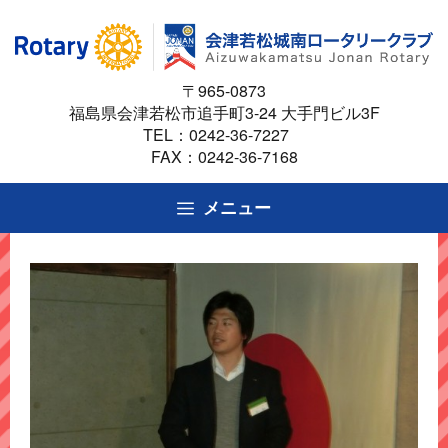
コ
ン
テ
〒965-0873
ン
福島県会津若松市追手町3-24 大手門ビル3F
ツ
TEL：
0242-36-7227
へ
FAX：0242-36-7168
ス
キ
メニュー
ッ
プ