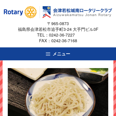
コ
ン
テ
〒965-0873
ン
福島県会津若松市追手町3-24 大手門ビル3F
ツ
TEL：
0242-36-7227
へ
FAX：0242-36-7168
ス
キ
メニュー
ッ
プ