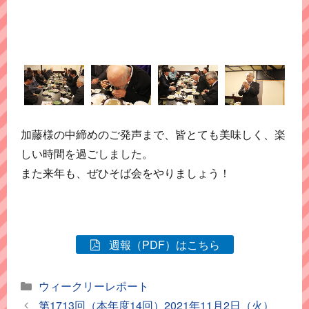
加藤様の中締めのご発声まで、皆とても美味しく、楽
しい時間を過ごしました。
また来年も、ぜひそば会をやりましょう！
週報（PDF）はこちら
カ
ウィークリーレポート
テ
第1713回（本年度14回）2021年11月2日（火）