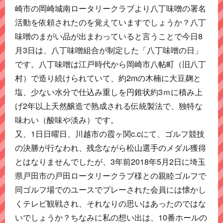
崎市の岡崎城南ロータリークラブより八丁味噌の署名
活動を依頼されたのを覚えていますでしょうか？八丁
味噌のまがい品が出まわっていると言うことで今日8
月3日は、八丁味噌組合が制定した「八丁味噌の日」
です。八丁味噌は江戸時代から岡崎市八帖町（旧八丁
村）で造り続けられていて、約2mの木楠に大豆麹と
塩、少ない水分で仕込み重しを円錐状約3ｍに積み上
げ2年以上天然醸造で熟成される伝統製法で、独特な
味わい（酸味や淡み）です。
又、1日日曜日、川越市の霞ヶ関c.cにて、ゴルフ競技
の決勝が行なわれ、残念ながら松山選手のメダル獲得
とはなりませんでしたが、3年前2018年5月2日に埼玉
県戸田市の戸田ロータリークラブ様との親睦ゴルフで
同ゴルフ場でのユースでプレーされた会員には懐かし
くテレビ観戦され、それなりの思いはあったのではな
いでしょうか？ちなみに私の想い出は、10番ホールの