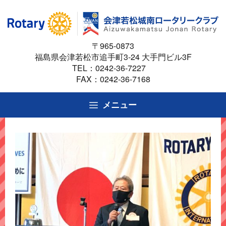
コ
ン
テ
〒965-0873
ン
福島県会津若松市追手町3-24 大手門ビル3F
ツ
TEL：
0242-36-7227
へ
FAX：0242-36-7168
ス
キ
メニュー
ッ
プ