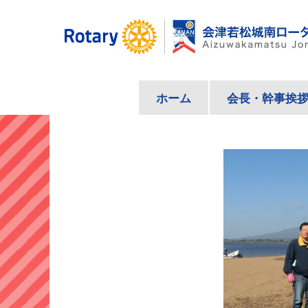
コ
ン
テ
ン
ツ
ホーム
会長・幹事挨
へ
ス
キ
ッ
プ