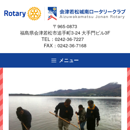
コ
ン
テ
〒965-0873
ン
福島県会津若松市追手町3-24 大手門ビル3F
ツ
TEL：
0242-36-7227
へ
FAX：0242-36-7168
ス
キ
メニュー
ッ
プ