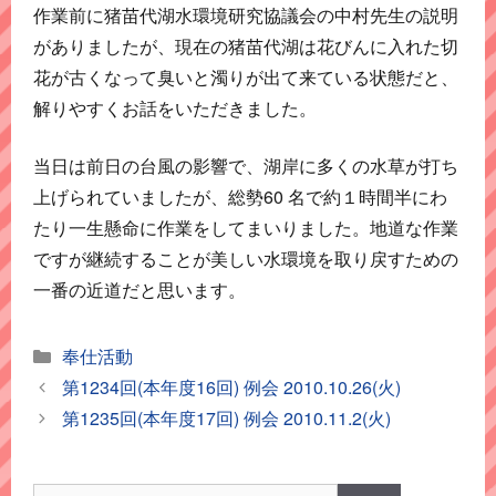
作業前に猪苗代湖水環境研究協議会の中村先生の説明
がありましたが、現在の猪苗代湖は花びんに入れた切
花が古くなって臭いと濁りが出て来ている状態だと、
解りやすくお話をいただきました。
当日は前日の台風の影響で、湖岸に多くの水草が打ち
上げられていましたが、総勢60 名で約１時間半にわ
たり一生懸命に作業をしてまいりました。地道な作業
ですが継続することが美しい水環境を取り戻すための
一番の近道だと思います。
カ
奉仕活動
テ
第1234回(本年度16回) 例会 2010.10.26(火)
ゴ
第1235回(本年度17回) 例会 2010.11.2(火)
リ
ー