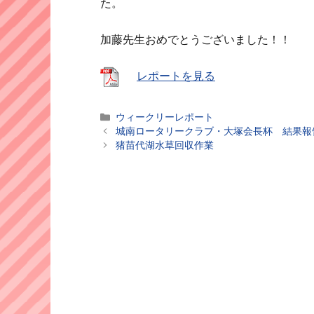
た。
加藤先生おめでとうございました！！
レポートを見る
カ
ウィークリーレポート
テ
城南ロータリークラブ・大塚会長杯 結果報
ゴ
猪苗代湖水草回収作業
リ
ー