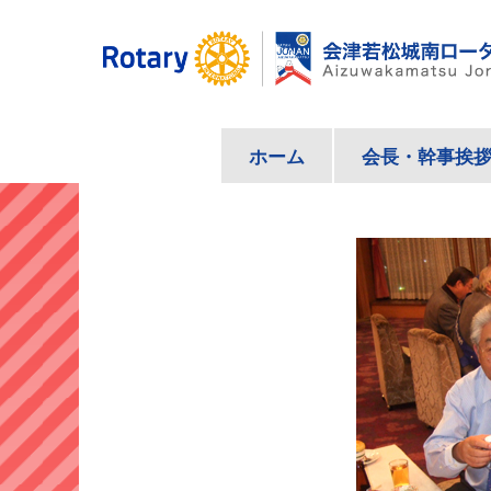
コ
ン
テ
ン
ツ
ホーム
会長・幹事挨
へ
ス
キ
ッ
プ