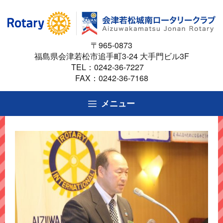
コ
ン
テ
〒965-0873
ン
福島県会津若松市追手町3-24 大手門ビル3F
ツ
TEL：
0242-36-7227
へ
FAX：0242-36-7168
ス
キ
メニュー
ッ
プ