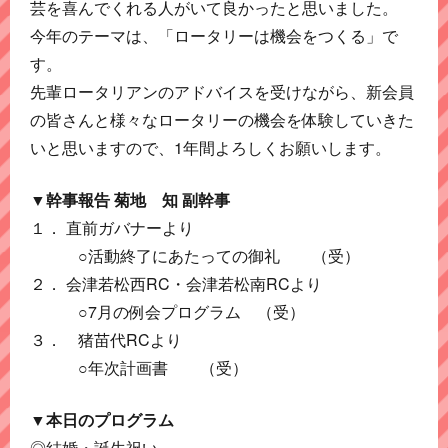
芸を喜んでくれる人がいて良かったと思いました。
今年のテーマは、「ロータリーは機会をつくる」で
す。
先輩ロータリアンのアドバイスを受けながら、新会員
の皆さんと様々なロータリーの機会を体験していきた
いと思いますので、1年間よろしくお願いします。
▼幹事報告 菊地 知 副幹事
１． 直前ガバナーより
○活動終了にあたっての御礼 （受）
２． 会津若松西RC・会津若松南RCより
○7月の例会プログラム （受）
３． 猪苗代RCより
○年次計画書 （受）
▼本日のプログラム
◎結婚・誕生祝い