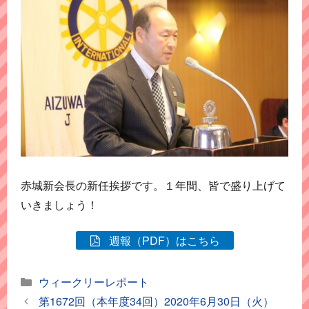
赤城新会長の新任挨拶です。１年間、皆で盛り上げて
いきましょう！
週報（PDF）はこちら
カ
ウィークリーレポート
テ
第1672回（本年度34回）2020年6月30日（火）