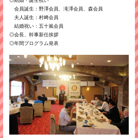
会員誕生：野澤会員、滝澤会員、森会員
夫人誕生：村﨑会員
結婚祝い：五十嵐会員
◎会長、幹事新任挨拶
◎年間プログラム発表