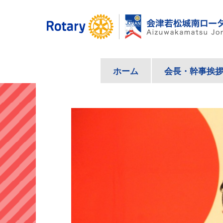
コ
ン
テ
ン
ツ
ホーム
会長・幹事挨
へ
ス
キ
ッ
プ