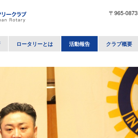
〒965-087
拶
ロータリーとは
活動報告
クラブ概要