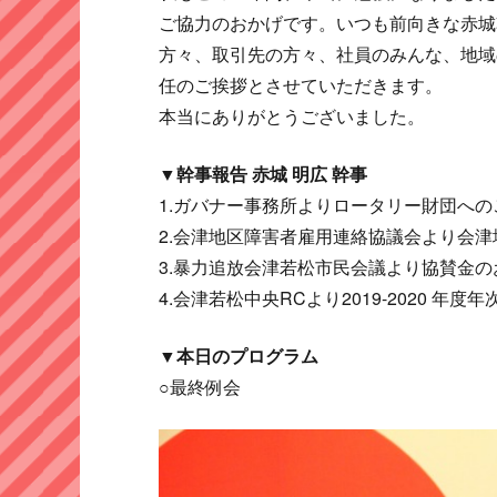
ご協力のおかげです。いつも前向きな赤城
方々、取引先の方々、社員のみんな、地域
任のご挨拶とさせていただきます。
本当にありがとうございました。
▼幹事報告 赤城 明広 幹事
1.ガバナー事務所よりロータリー財団へ
2.会津地区障害者雇用連絡協議会より会
3.暴力追放会津若松市民会議より協賛金
4.会津若松中央RCより2019-2020 年度
▼本日のプログラム
○最終例会