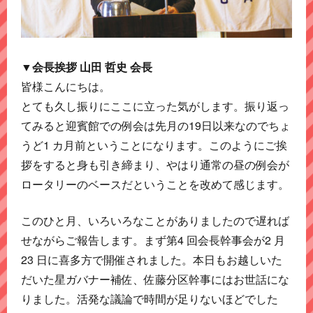
▼会長挨拶 山田 哲史 会長
皆様こんにちは。
とても久し振りにここに立った気がします。振り返っ
てみると迎賓館での例会は先月の19日以来なのでちょ
うど1 カ月前ということになります。このようにご挨
拶をすると身も引き締まり、やはり通常の昼の例会が
ロータリーのベースだということを改めて感じます。
このひと月、いろいろなことがありましたので遅れば
せながらご報告します。まず第4 回会長幹事会が2 月
23 日に喜多方で開催されました。本日もお越しいた
だいた星ガバナー補佐、佐藤分区幹事にはお世話にな
りました。活発な議論で時間が足りないほどでした