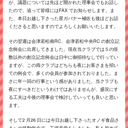
が、議題については先ほど開かれた理事会でもお話し
たので、追って皆様にはFAX でお知らせします。ま
た、本日お越し下さった星ガバナー補佐も後ほどお話
くださると思いますのでよろしくお願いいたします。
その翌週は会津若松南RC、会津若松中央RC の創立記
念例会に出席してきました。現在当クラブでは５の倍
数以外の創立記念例会は日中に御招待なしで行ってい
ますが、この両クラブはどちらも夜にお客さまを招い
ての例会で、多くの会員が参加されておりました。ま
さに年一回の行事という感がありました。当クラブも
夜にすべきだというわけではありませんが、盛況にす
る工夫は今後の理事会で検討していっても良いと思い
ます。
そして2 月26 日には今日お越し下さったオノギ食品さ
まへの移動例会で、工場見学をしました。私も初めて