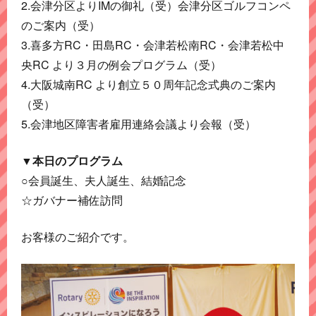
2.会津分区よりIMの御礼（受）会津分区ゴルフコンペ
のご案内（受）
3.喜多方RC・田島RC・会津若松南RC・会津若松中
央RC より３月の例会プログラム（受）
4.大阪城南RC より創立５０周年記念式典のご案内
（受）
5.会津地区障害者雇用連絡会議より会報（受）
▼本日のプログラム
○会員誕生、夫人誕生、結婚記念
☆ガバナー補佐訪問
お客様のご紹介です。