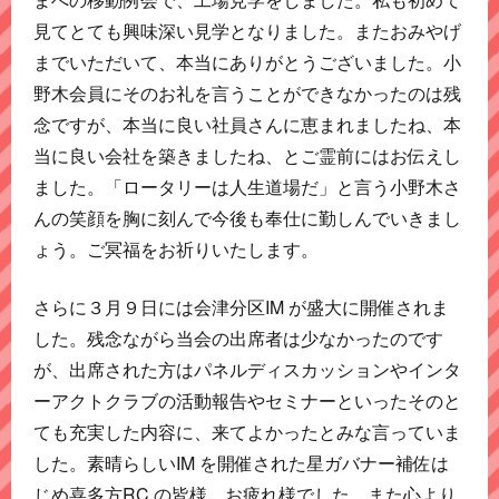
見てとても興味深い見学となりました。またおみやげ
までいただいて、本当にありがとうございました。小
野木会員にそのお礼を言うことができなかったのは残
念ですが、本当に良い社員さんに恵まれましたね、本
当に良い会社を築きましたね、とご霊前にはお伝えし
ました。「ロータリーは人生道場だ」と言う小野木さ
んの笑顔を胸に刻んで今後も奉仕に勤しんでいきまし
ょう。ご冥福をお祈りいたします。
さらに３月９日には会津分区IM が盛大に開催されま
した。残念ながら当会の出席者は少なかったのです
が、出席された方はパネルディスカッションやインタ
ーアクトクラブの活動報告やセミナーといったそのと
ても充実した内容に、来てよかったとみな言っていま
した。素晴らしいIM を開催された星ガバナー補佐は
じめ喜多方RC の皆様、お疲れ様でした。また心より