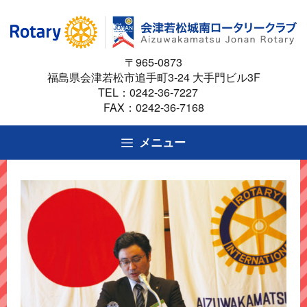
コ
ン
テ
〒965-0873
ン
福島県会津若松市追手町3-24 大手門ビル3F
ツ
TEL：
0242-36-7227
へ
FAX：0242-36-7168
ス
キ
メニュー
ッ
プ