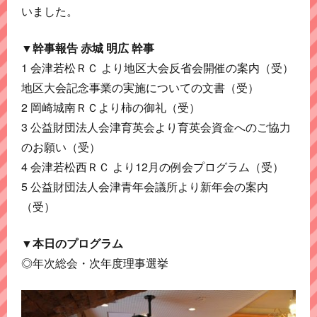
いました。
▼幹事報告 赤城 明広 幹事
1 会津若松ＲＣ より地区大会反省会開催の案内（受）
地区大会記念事業の実施についての文書（受）
2 岡崎城南ＲＣより柿の御礼（受）
3 公益財団法人会津育英会より育英会資金へのご協力
のお願い（受）
4 会津若松西ＲＣ より12月の例会プログラム（受）
5 公益財団法人会津青年会議所より新年会の案内
（受）
▼本日のプログラム
◎年次総会・次年度理事選挙