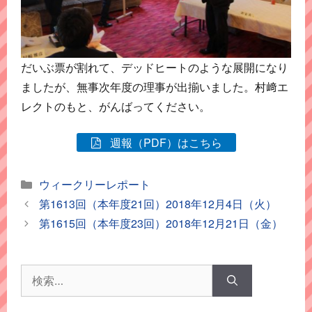
だいぶ票が割れて、デッドヒートのような展開になり
ましたが、無事次年度の理事が出揃いました。村﨑エ
レクトのもと、がんばってください。
週報（PDF）はこちら
カ
ウィークリーレポート
テ
第1613回（本年度21回）2018年12月4日（火）
ゴ
第1615回（本年度23回）2018年12月21日（金）
リ
ー
検
索: