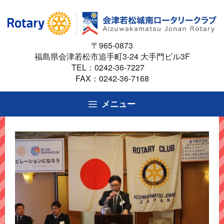
コ
ン
テ
〒965-0873
ン
福島県会津若松市追手町3-24 大手門ビル3F
ツ
TEL：
0242-36-7227
へ
FAX：0242-36-7168
ス
キ
メニュー
ッ
プ