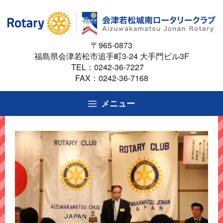
コ
ン
テ
〒965-0873
ン
福島県会津若松市追手町3-24 大手門ビル3F
ツ
TEL：
0242-36-7227
へ
FAX：0242-36-7168
ス
キ
メニュー
ッ
プ