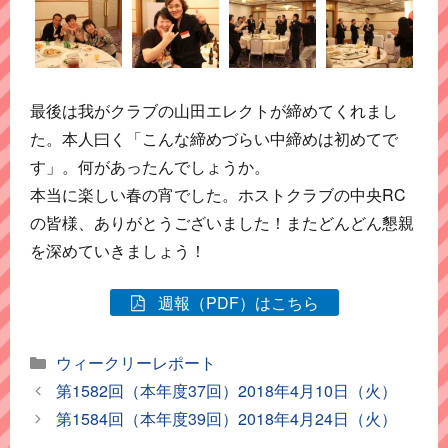
最後は我がクラブの山田エレクトが締めてくれまし
た。本人曰く「こんな締めづらい中締めは初めてで
す」。何があったんでしょうか。
本当に楽しい春の宵でした。ホストクラブの中央RC
の皆様、ありがとうございました！またどんどん懇親
を深めていきましょう！
週報（PDF）はこちら
カ
ウィークリーレポート
テ
第1582回（本年度37回）2018年4月10日（火）
ゴ
第1584回（本年度39回）2018年4月24日（火）
リ