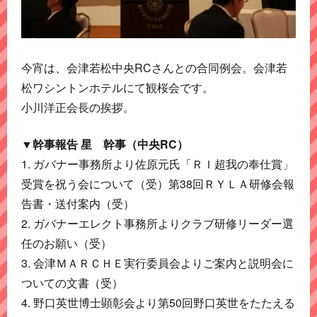
今宵は、会津若松中央RCさんとの合同例会。会津若
松ワシントンホテルにて観桜会です。
小川洋正会長の挨拶。
▼幹事報告 星 幹事（中央RC）
1. ガバナー事務所より佐原元氏「ＲＩ超我の奉仕賞」
受賞を祝う会について（受）第38回ＲＹＬＡ研修会報
告書・送付案内（受）
2. ガバナーエレクト事務所よりクラブ研修リーダー選
任のお願い（受）
3. 会津ＭＡＲＣＨＥ実行委員会よりご案内と説明会に
ついての文書（受）
4. 野口英世博士顕彰会より第50回野口英世をたたえる