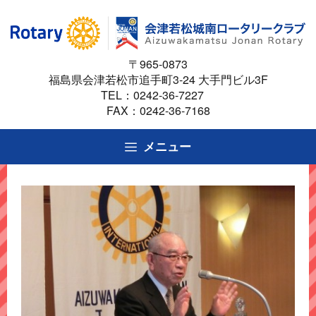
コ
ン
テ
〒965-0873
ン
福島県会津若松市追手町3-24 大手門ビル3F
ツ
TEL：
0242-36-7227
へ
FAX：0242-36-7168
ス
キ
メニュー
ッ
プ