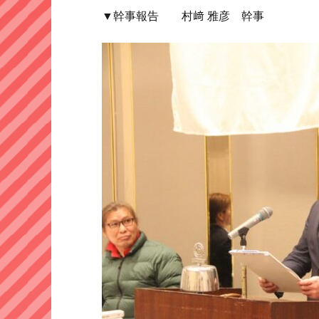
▼幹事報告 村﨑 雅彦 幹事