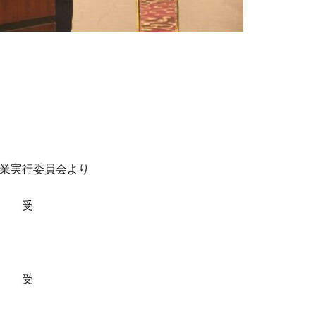
業実行委員会より
い 受
い 受