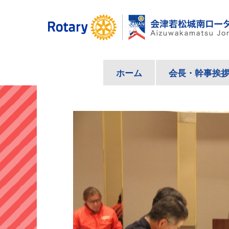
コ
ン
テ
ン
ツ
ホーム
会長・幹事挨
へ
ス
キ
ッ
プ