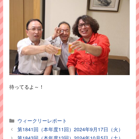
待ってるよ～！
カ
ウィークリーレポート
テ
第1841回（本年度11回）2024年9月17日（火）
ゴ
第1843回（本年度13回）2024年10月5日（土）