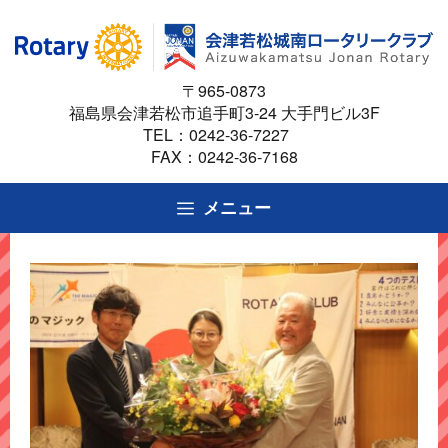
コ
ン
テ
〒965-0873
ン
福島県会津若松市追手町3-24 大手門ビル3F
ツ
TEL：
0242-36-7227
へ
FAX：0242-36-7168
ス
キ
メニュー
ッ
プ