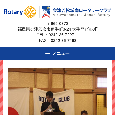
コ
ン
テ
〒965-0873
ン
福島県会津若松市追手町3-24 大手門ビル3F
ツ
TEL：
0242-36-7227
へ
FAX：0242-36-7168
ス
キ
メニュー
ッ
プ