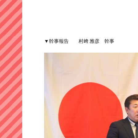
▼幹事報告 村﨑 雅彦 幹事