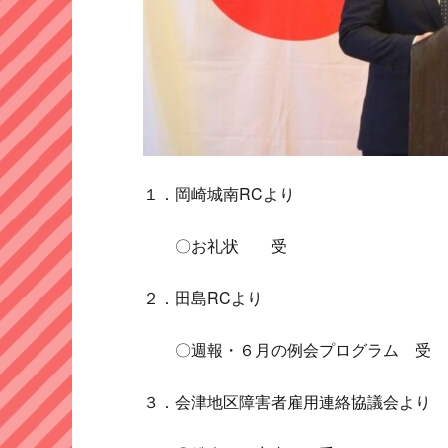
１．岡崎城南RCより
〇お礼状 受
２．田島RCより
〇週報・６月の例会プログラム 受
３．会津地区障害者雇用連絡協議会より