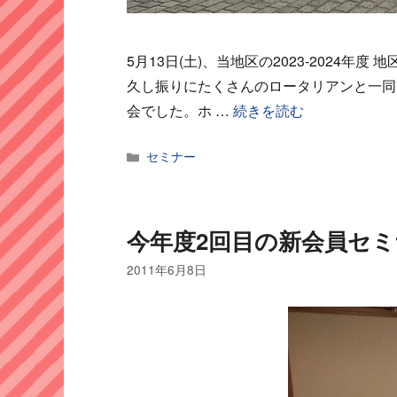
5月13日(土)、当地区の2023-2024
久し振りにたくさんのロータリアンと一同
会でした。ホ …
続きを読む
カ
セミナー
テ
ゴ
リ
ー
今年度2回目の新会員セ
2011年6月8日