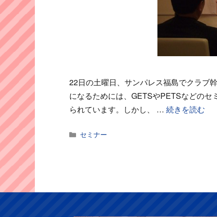
22日の土曜日、サンパレス福島でクラブ
になるためには、GETSやPETSなどの
られています。しかし、 …
続きを読む
カ
セミナー
テ
ゴ
リ
ー