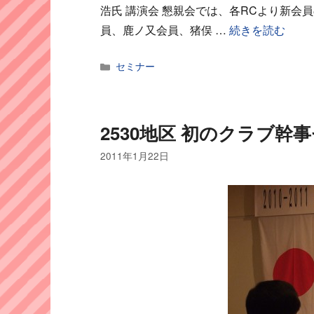
浩氏 講演会 懇親会では、各RCより新会
員、鹿ノ又会員、猪俣 …
続きを読む
カ
セミナー
テ
ゴ
リ
ー
2530地区 初のクラブ幹
2011年1月22日