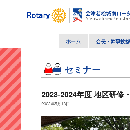
コ
ン
テ
ン
ツ
ホーム
会長・幹事挨
へ
ス
キ
セミナー
ッ
プ
2023-2024年度 地区研
2023年5月13日