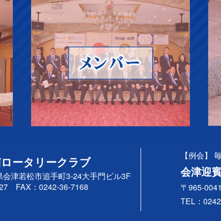
【例会】 毎週
南ロータリークラブ
会津迎
県会津若松市追手町3-24大手門ビル3F
27
FAX：0242-36-7168
〒965-0
TEL：
0242