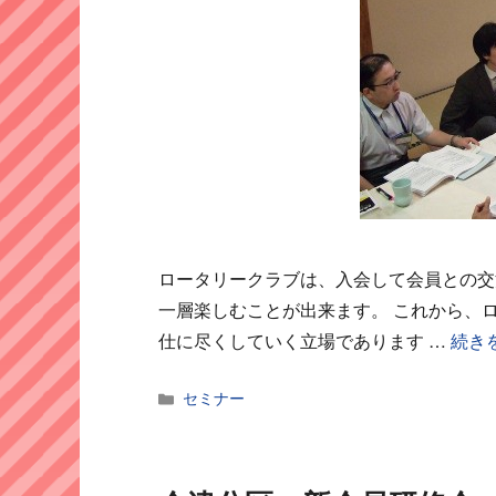
ロータリークラブは、入会して会員との交
一層楽しむことが出来ます。 これから、
仕に尽くしていく立場であります …
続き
カ
セミナー
テ
ゴ
リ
ー