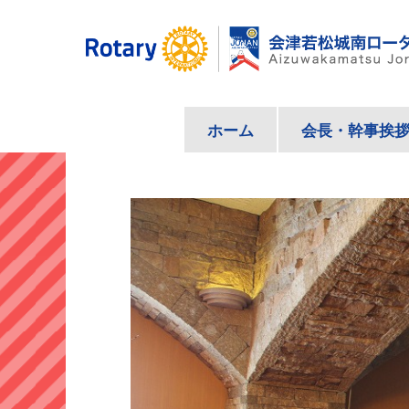
コ
ン
テ
ン
ツ
ホーム
会長・幹事挨
へ
ス
キ
ッ
プ