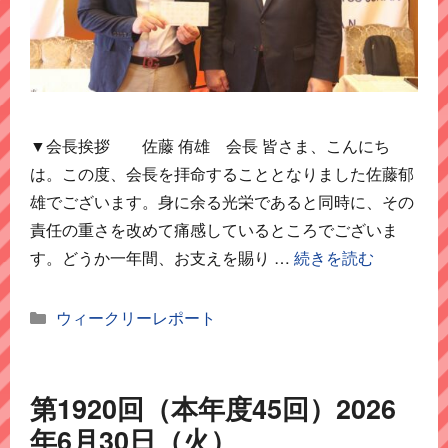
▼会長挨拶 佐藤 侑雄 会長 皆さま、こんにち
は。この度、会長を拝命することとなりました佐藤郁
雄でございます。身に余る光栄であると同時に、その
責任の重さを改めて痛感しているところでございま
す。どうか一年間、お支えを賜り …
続きを読む
カ
ウィークリーレポート
テ
ゴ
リ
第1920回（本年度45回）2026
ー
年6月30日（火）