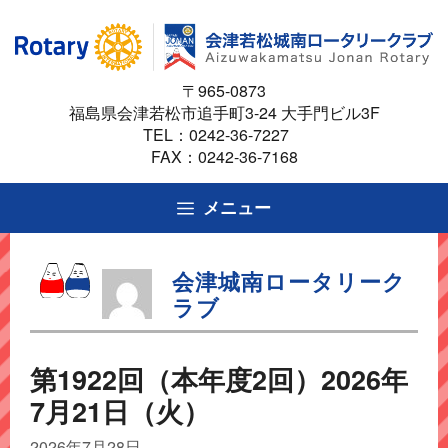
コ
ン
テ
〒965-0873
ン
福島県会津若松市追手町3-24 大手門ビル3F
ツ
TEL：
0242-36-7227
へ
FAX：0242-36-7168
ス
キ
メニュー
ッ
プ
会津城南ロータリーク
ラブ
第1922回（本年度2回）2026年
7月21日（火）
2026年7月28日