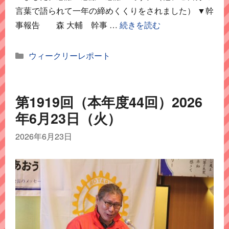
言葉で語られて一年の締めくくりをされました） ▼幹
事報告 森 大輔 幹事 …
続きを読む
カ
ウィークリーレポート
テ
ゴ
リ
第1919回（本年度44回）2026
ー
年6月23日（火）
2026年6月23日