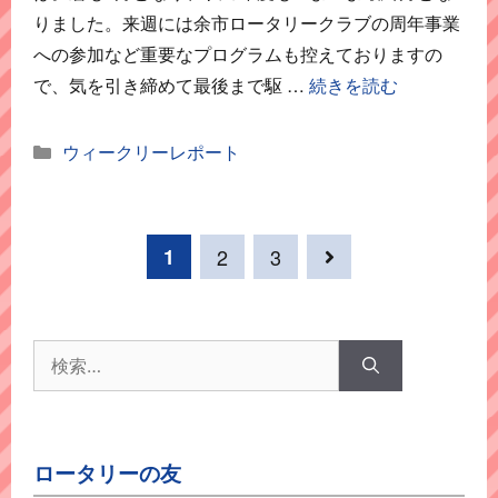
りました。来週には余市ロータリークラブの周年事業
への参加など重要なプログラムも控えておりますの
で、気を引き締めて最後まで駆 …
続きを読む
カ
ウィークリーレポート
テ
ゴ
リ
ー
1
2
3
検
索:
ロータリーの友