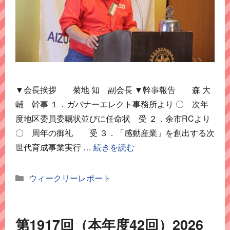
▼会長挨拶 菊地 知 副会長 ▼幹事報告 森 大
輔 幹事 １．ガバナーエレクト事務所より 〇 次年
度地区委員委嘱状並びに任命状 受 ２．余市RCより
〇 周年の御礼 受 ３．「感動産業」を創出する次
世代育成事業実行 …
続きを読む
カ
ウィークリーレポート
テ
ゴ
リ
第1917回（本年度42回）2026
ー