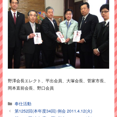
野澤会長エレクト、平出会員、大塚会長、菅家市長、
岡本直前会長、野口会員
カ
奉仕活動
テ
第1252回(本年度34回) 例会 2011.4.12(火)
ゴ