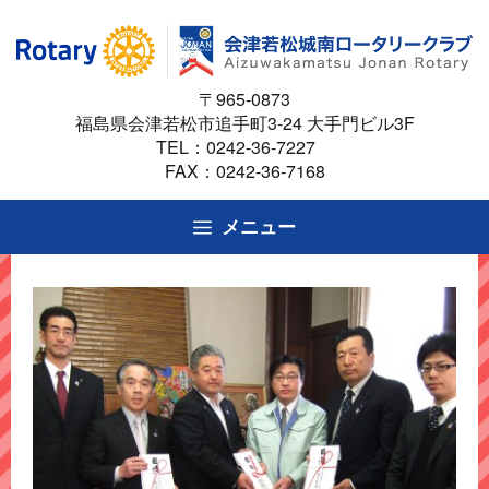
コ
ン
テ
〒965-0873
ン
福島県会津若松市追手町3-24 大手門ビル3F
ツ
TEL：
0242-36-7227
へ
FAX：0242-36-7168
ス
キ
メニュー
ッ
プ