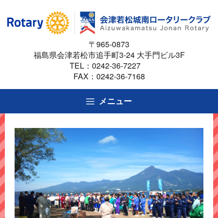
コ
ン
テ
〒965-0873
ン
福島県会津若松市追手町3-24 大手門ビル3F
ツ
TEL：
0242-36-7227
へ
FAX：0242-36-7168
ス
キ
メニュー
ッ
プ