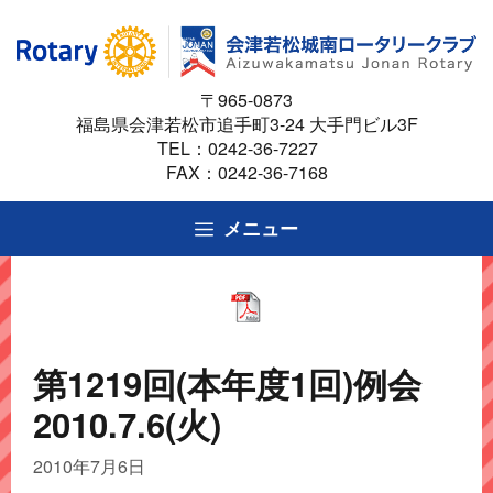
コ
ン
テ
〒965-0873
ン
福島県会津若松市追手町3-24 大手門ビル3F
ツ
TEL：
0242-36-7227
へ
FAX：0242-36-7168
ス
キ
メニュー
ッ
プ
第1219回(本年度1回)例会
2010.7.6(火)
2010年7月6日