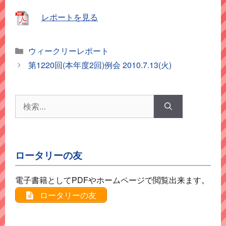
レポートを見る
カ
ウィークリーレポート
テ
第1220回(本年度2回)例会 2010.7.13(火)
ゴ
リ
ー
検
索:
ロータリーの友
電子書籍としてPDFやホームページで閲覧出来ます。
ロータリーの友