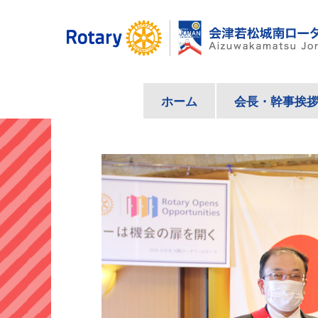
コ
ン
テ
ン
ツ
ホーム
会長・幹事挨
へ
ス
キ
ッ
プ