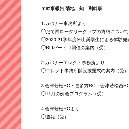
▼幹事報告 菊地 知 副幹事
1.ガバナー事務所より
◯だて西ロータリークラブの終結について
◯2020-21学年度米山奨学生による体験
◯RLIパートⅢ開催の案内（受）
2.ガバナーエレクト事務所より
◯エレクト事務所開設披露式の案内（受）
3.会津若松RC・喜多方RC・会津若松西
◯11月の例会プログラム（受）
4.会津若松RCより
◯週報（受）