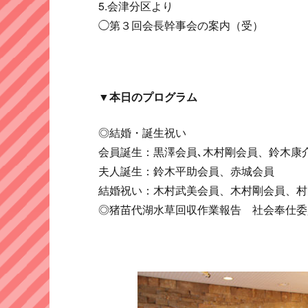
5.会津分区より
◯第３回会長幹事会の案内（受）
▼本日のプログラム
◎結婚・誕生祝い
会員誕生：黒澤会員､木村剛会員、鈴木康
夫人誕生：鈴木平助会員、赤城会員
結婚祝い：木村武美会員、木村剛会員、村
◎猪苗代湖水草回収作業報告 社会奉仕委