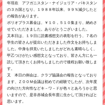
年現在 アフガニスタン・ナイジェリア・パキスタン
の３カ国となり、１９８８年以来、９９％減少したと
の報告があります。
ポリオプラス募金は、￥１０，５１０集まり、納めさ
せていただきました。ありがとうございました。
又本日は、１９日に読書感想文の表彰を行う、７名の
学生の皆さんが提出いただきました作文をお持ちしま
した。中身を拝見いたしましたがどれも素晴らしく、
甲乙つけがたい感想文となっており、皆さん方にも一
読して頂きたくお持ちしましたので後程お願い致しま
す。
又 本日の例会は、クラブ協議会の報告となっており
ます、ＺＯＯＭ会議は初めての経験でしたが、次年度
の向けた方向性などキ－ワ－ドが色々とあろうかと思
いますので、是非赤城会長年度に生かして頂ければと
思います。