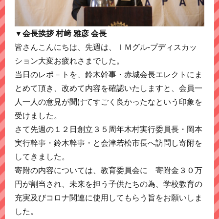
▼会長挨拶 村﨑 雅彦 会長
皆さんこんにちは、先週は、ＩＭグル-プディスカッ
ション大変お疲れさまでした。
当日のレポ－トを、鈴木幹事・赤城会長エレクトにま
とめて頂き、改めて内容を確認いたしますと、会員一
人一人の意見が聞けてすごく良かったなという印象を
受けました。
さて先週の１２日創立３５周年木村実行委員長・岡本
実行幹事・鈴木幹事・と会津若松市長へ訪問し寄附を
してきました。
寄附の内容については、教育委員会に 寄附金３０万
円が割当され、未来を担う子供たちの為、学校教育の
充実及びコロナ関連に使用してもらう旨をお願いしま
した。