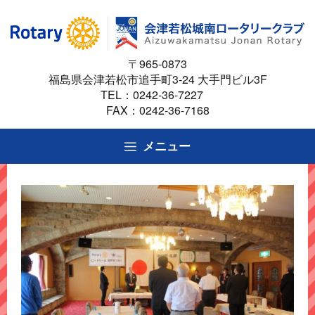
コ
ン
テ
〒965-0873
ン
福島県会津若松市追手町3-24 大手門ビル3F
ツ
TEL：
0242-36-7227
へ
FAX：0242-36-7168
ス
キ
メニュー
ッ
プ