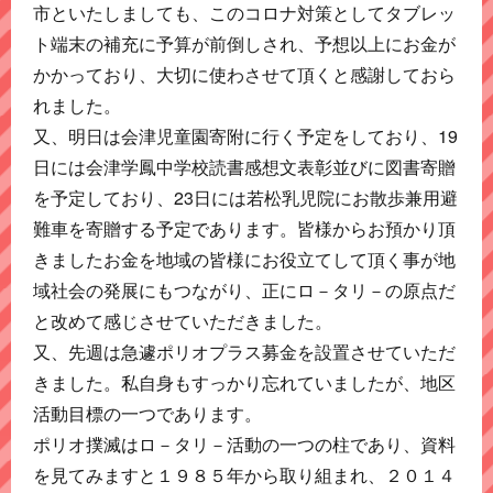
市といたしましても、このコロナ対策としてタブレッ
ト端末の補充に予算が前倒しされ、予想以上にお金が
かかっており、大切に使わさせて頂くと感謝しておら
れました。
又、明日は会津児童園寄附に行く予定をしており、19
日には会津学鳳中学校読書感想文表彰並びに図書寄贈
を予定しており、23日には若松乳児院にお散歩兼用避
難車を寄贈する予定であります。皆様からお預かり頂
きましたお金を地域の皆様にお役立てして頂く事が地
域社会の発展にもつながり、正にロ－タリ－の原点だ
と改めて感じさせていただきました。
又、先週は急遽ポリオプラス募金を設置させていただ
きました。私自身もすっかり忘れていましたが、地区
活動目標の一つであります。
ポリオ撲滅はロ－タリ－活動の一つの柱であり、資料
を見てみますと１９８５年から取り組まれ、２０１４