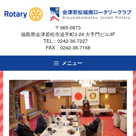
コ
ン
テ
〒965-0873
ン
福島県会津若松市追手町3-24 大手門ビル3F
ツ
TEL：
0242-36-7227
へ
FAX：0242-36-7168
ス
キ
メニュー
ッ
プ