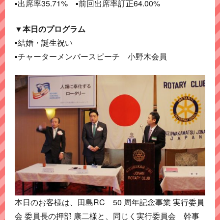
▪出席率35.71% ▪前回出席率訂正64.00%
▼本日のプログラム
▪結婚・誕生祝い
▪チャーターメンバースピーチ 小野木会員
本日のお客様は、田島RC 50 周年記念事業 実行委員
会 委員長の押部 康二様と、同じく実行委員会 幹事