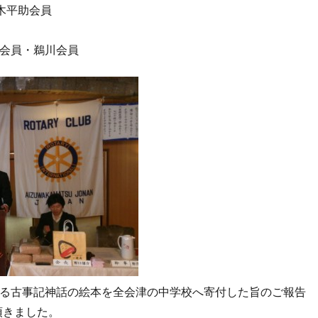
木平助会員
会員・鵜川会員
る古事記神話の絵本を全会津の中学校へ寄付した旨のご報告
頂きました。