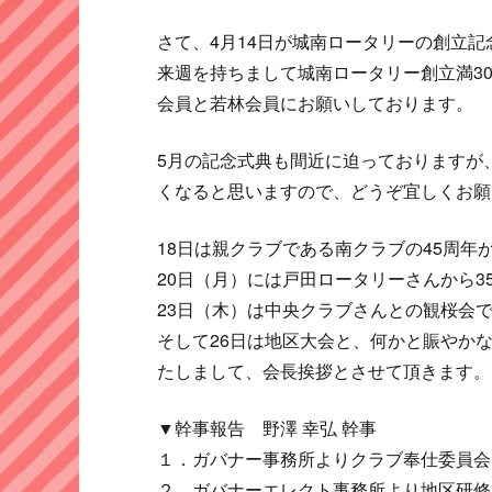
さて、4月14日が城南ロータリーの創立
来週を持ちまして城南ロータリー創立満3
会員と若林会員にお願いしております。
5月の記念式典も間近に迫っておりますが
くなると思いますので、どうぞ宜しくお願
18日は親クラブである南クラブの45周年
20日（月）には戸田ロータリーさんから3
23日（木）は中央クラブさんとの観桜会
そして26日は地区大会と、何かと賑やか
たしまして、会長挨拶とさせて頂きます。
▼幹事報告 野澤 幸弘 幹事
１．ガバナー事務所よりクラブ奉仕委員会
２．ガバナーエレクト事務所より地区研修