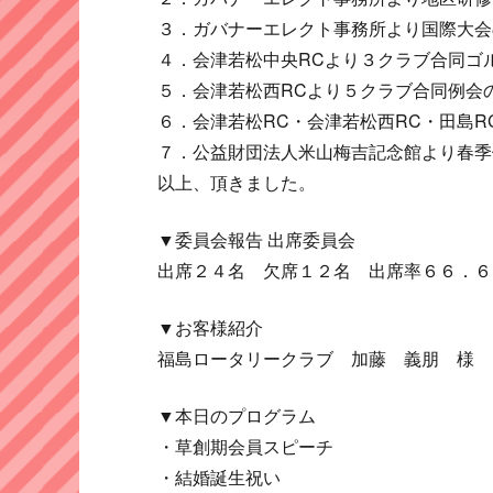
３．ガバナーエレクト事務所より国際大会
４．会津若松中央RCより３クラブ合同ゴ
５．会津若松西RCより５クラブ合同例会
６．会津若松RC・会津若松西RC・田島R
７．公益財団法人米山梅吉記念館より春季
以上、頂きました。
▼委員会報告 出席委員会
出席２４名 欠席１２名 出席率６６．６
▼お客様紹介
福島ロータリークラブ 加藤 義朋 様
▼本日のプログラム
・草創期会員スピーチ
・結婚誕生祝い