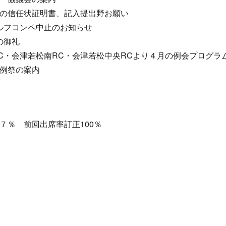
の信任状証明書、記入提出野お願い
ルフコンペ中止のお知らせ
の御礼
C・会津若松南RC・会津若松中央RCより４月の例会プログラ
例祭の案内
７％ 前回出席率訂正100％