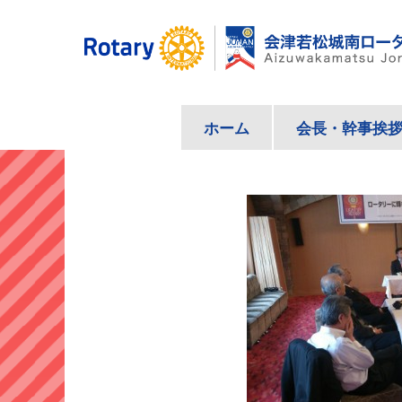
コ
ン
テ
ン
ツ
ホーム
会長・幹事挨
へ
ス
キ
ッ
プ