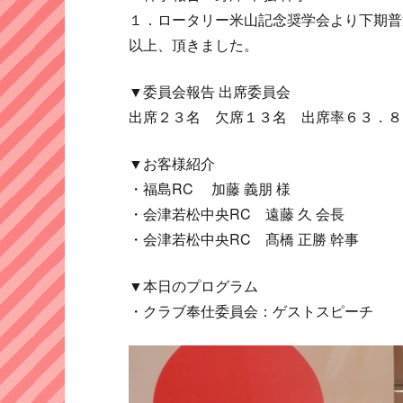
１．ロータリー米山記念奨学会より下期普
以上、頂きました。
▼委員会報告 出席委員会
出席２３名 欠席１３名 出席率６３．８
▼お客様紹介
・福島RC 加藤 義朋 様
・会津若松中央RC 遠藤 久 会長
・会津若松中央RC 髙橋 正勝 幹事
▼本日のプログラム
・クラブ奉仕委員会：ゲストスピーチ