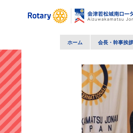
コ
ン
テ
ン
ツ
ホーム
会長・幹事挨
へ
ス
キ
ッ
プ