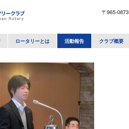
〒965-087
拶
ロータリーとは
活動報告
クラブ概要