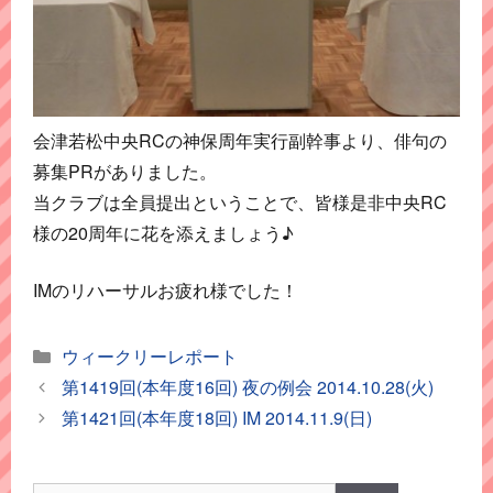
会津若松中央RCの神保周年実行副幹事より、俳句の
募集PRがありました。
当クラブは全員提出ということで、皆様是非中央RC
様の20周年に花を添えましょう♪
IMのリハーサルお疲れ様でした！
カ
ウィークリーレポート
テ
第1419回(本年度16回) 夜の例会 2014.10.28(火)
ゴ
第1421回(本年度18回) IM 2014.11.9(日)
リ
ー