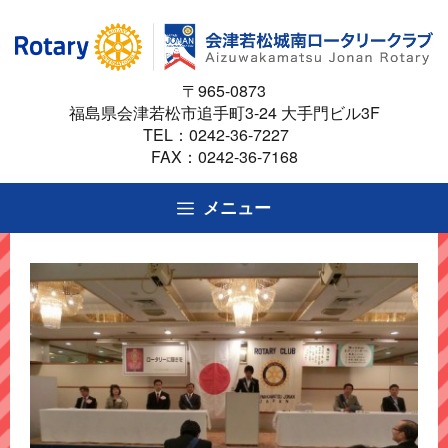
コ
ン
テ
〒965-0873
ン
福島県会津若松市追手町3-24 大手門ビル3F
ツ
TEL：
0242-36-7227
へ
FAX：0242-36-7168
ス
キ
メニュー
ッ
プ