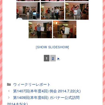
[SHOW SLIDESHOW]
1
2
►
カ
ウィークリーレポート
テ
第1407回(本年度4回) 例会 2014.7.22(火)
ゴ
第1409回(本年度6回) ガバナー公式訪問
リ
2014.8.5(火)