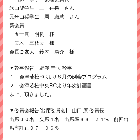
米山奨学生 王 再冉 さん
元米山奨学生 周 頴慧 さん
新会員
五十嵐 明良 様
矢木 三枝夫 様
会長ご友人 鈴木 康介 様
▼幹事報告 野澤 幸弘 幹事
１．会津若松RCより８月の例会プログラム
２．会津若松中央RCより年次計画書
以上、頂きました。
▼委員会報告[出席委員会] 山口 廣 委員長
出席３０名 欠席４名 出席率８８．２４% 前回出
席率訂正９７．０６％