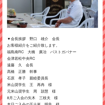
▼会長挨拶 野口 雄介 会長
お客様紹介をご紹介致します。
福島南RC 大橋 廣冶 パストガバナー
会津若松中央RC
遠藤 久 会長
髙橋 正勝 幹事
石原 孝子 親睦委員長
米山奨学生 王 再冉 様
元米山奨学生 周 頴慧 様
8月ご入会の矢木 三枝夫 様
本日ご入会の五十嵐 明良 様