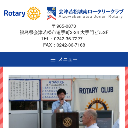
コ
ン
テ
〒965-0873
ン
福島県会津若松市追手町3-24 大手門ビル3F
ツ
TEL：
0242-36-7227
へ
FAX：0242-36-7168
ス
キ
メニュー
ッ
プ