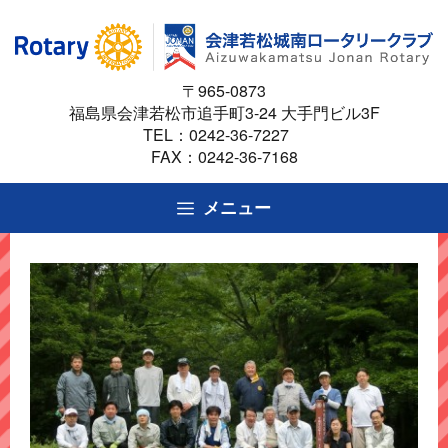
コ
ン
テ
〒965-0873
ン
福島県会津若松市追手町3-24 大手門ビル3F
ツ
TEL：
0242-36-7227
へ
FAX：0242-36-7168
ス
キ
メニュー
ッ
プ