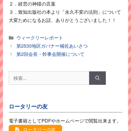
２．経営の神様の言葉
３．致知出版社の本より「永久不変の法則」について
大変ためになるお話、ありがとうございました！！
カ
ウィークリーレポート
テ
第2530地区ガバナー補佐あいさつ
ゴ
第2回会長・幹事会開催について
リ
ー
検
索:
ロータリーの友
電子書籍としてPDFやホームページで閲覧出来ます。
ロータリーの友