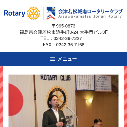
コ
ン
テ
〒965-0873
ン
福島県会津若松市追手町3-24 大手門ビル3F
ツ
TEL：
0242-36-7227
へ
FAX：0242-36-7168
ス
キ
メニュー
ッ
プ