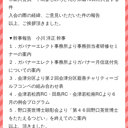
件
入会の際の経緯、ご意見いただいた件の報告
以上、ご挨拶頂きました。
▼幹事報告 小川 洋正 幹事
１．ガバナーエレクト事務所より事務担当者研修セミ
ナーの案内
２．ガバナーエレクト事務所よりガバナー月信送付先
についての案内
３．会津分区より第２回会津分区親善チャリティーゴ
ルフコンペの組み合わせ表
４．会津若松西RC・田島RC・会津若松南RCより６
月の例会プログラム
５．野口英世博士顕彰会より「第４６回野口英世博士
をたたえるつどい」を終えてのご案内
以上、頂きました。