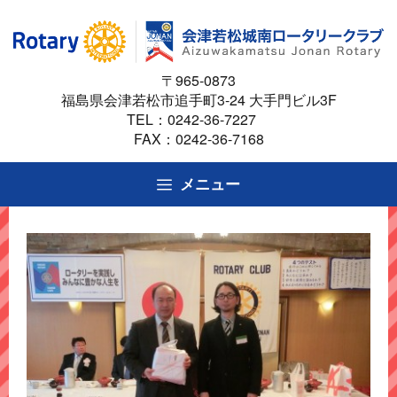
コ
ン
テ
〒965-0873
ン
福島県会津若松市追手町3-24 大手門ビル3F
ツ
TEL：
0242-36-7227
へ
FAX：0242-36-7168
ス
キ
メニュー
ッ
プ