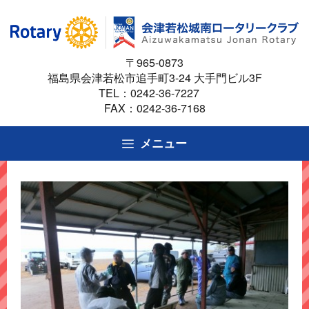
コ
ン
テ
〒965-0873
ン
福島県会津若松市追手町3-24 大手門ビル3F
ツ
TEL：
0242-36-7227
へ
FAX：0242-36-7168
ス
キ
メニュー
ッ
プ