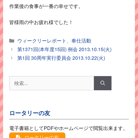
作業後の食事が一番の幸せです。
皆様雨の中お疲れ様でした！
カ
ウィークリーレポート
、
奉仕活動
テ
第1371回(本年度15回) 例会 2013.10.15(火)
ゴ
第1回 30周年実行委員会 2013.10.22(火)
リ
ー
検
索:
ロータリーの友
電子書籍としてPDFやホームページで閲覧出来ます。
ロータリーの友