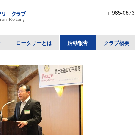
〒965-087
拶
ロータリーとは
活動報告
クラブ概要