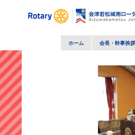
コ
ン
テ
ン
ツ
ホーム
会長・幹事挨
へ
ス
キ
ッ
プ