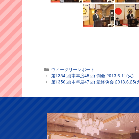
カ
ウィークリーレポート
テ
第1354回(本年度45回) 例会 2013.6.11(火)
ゴ
第1356回(本年度47回) 最終例会 2013.6.25(
リ
ー