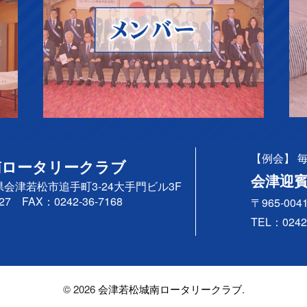
【例会】 毎週
南ロータリークラブ
会津迎
県会津若松市追手町3-24大手門ビル3F
27
FAX：0242-36-7168
〒965-0
TEL：
0242
© 2026
会津若松城南ロータリークラブ
.