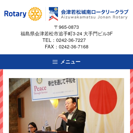
コ
ン
テ
〒965-0873
ン
福島県会津若松市追手町3-24 大手門ビル3F
ツ
TEL：
0242-36-7227
へ
FAX：0242-36-7168
ス
キ
メニュー
ッ
プ